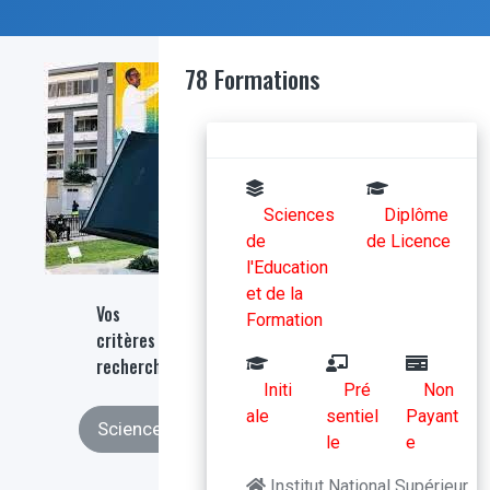
78 Formations
Sciences
Diplôme
de
de Licence
l'Education
et de la
Vos
Formation
critères de
recherches
Initi
Pré
Non
ale
sentiel
Payant
Sciences de l'Education et de la Forma...
le
e
Institut National Supérieur