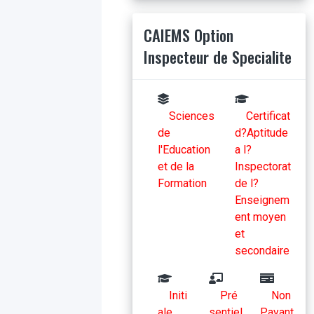
CAIEMS Option
Inspecteur de Specialite
Sciences
Certificat
de
d?Aptitude
l'Education
a l?
et de la
Inspectorat
Formation
de l?
Enseignem
ent moyen
et
secondaire
Initi
Pré
Non
ale
sentiel
Payant