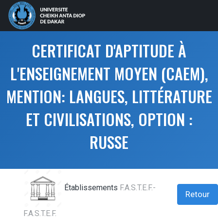
CERTIFICAT D'APTITUDE À
L'ENSEIGNEMENT MOYEN (CAEM),
MENTION: LANGUES, LITTÉRATURE
ET CIVILISATIONS, OPTION :
RUSSE
Établissements
F.A.S.T.E.F.-
Retour
F.A.S.T.E.F.