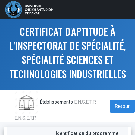
CERTIFICAT D'APTITUDE À
L'INSPECTORAT DE SPÉCIALITÉ,
SPÉCIALITÉ SCIENCES ET
TECHNOLOGIES INDUSTRIELLES
Établissements
E.N.S.E.T.P.-
Retour
E.N.S.E.T.P.
Identification du programme