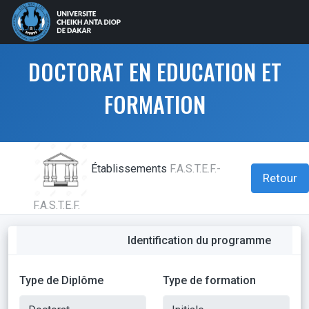
DOCTORAT EN EDUCATION ET
FORMATION
Établissements
F.A.S.T.E.F.-
Retour
F.A.S.T.E.F.
Identification du programme
Type de Diplôme
Type de formation