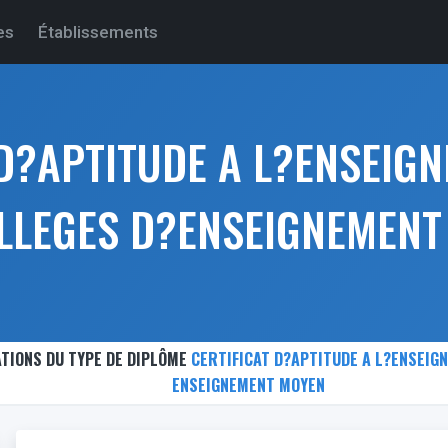
es
Établissements
 D?APTITUDE A L?ENSEIG
OLLEGES D?ENSEIGNEMENT
TIONS DU TYPE DE DIPLÔME
CERTIFICAT D?APTITUDE A L?ENSEIG
ENSEIGNEMENT MOYEN