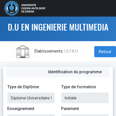
D.U EN INGENIERIE MULTIMEDIA
Établissements
I.S.F.A.D.
Retour
Identification du programme
Type de Diplôme
Type de formation
Enseignement
Paiement