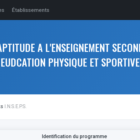
es
Établissements
'APTITUDE A L'ENSEIGNEMENT SECON
EUDCATION PHYSIQUE ET SPORTIVE
ts
I.N.S.E.P.S.
Identification du programme