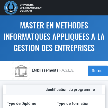
MASTER EN METHODES
INFORMATQUES APPLIQUEES A LA
GESTION DES ENTREPRISES
Établissements
F.A.S.E.G.
Retour
Identification du programme
Type de Diplôme
Type de formation