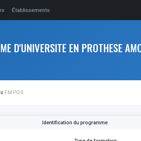
es
Établissements
ME D'UNIVERSITE EN PROTHESE AM
ts
F.M.P.O.S
Identification du programme
Type de formation