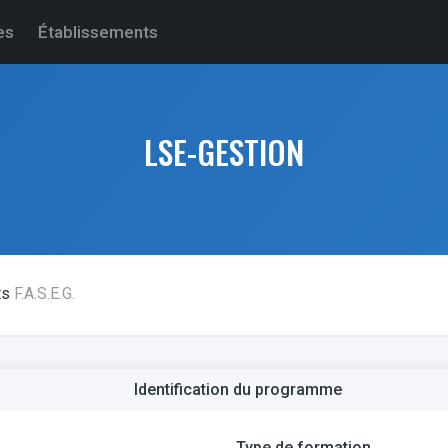
es
Établissements
LSE-GESTION
ts
F.A.S.E.G.
Identification du programme
Type de formation