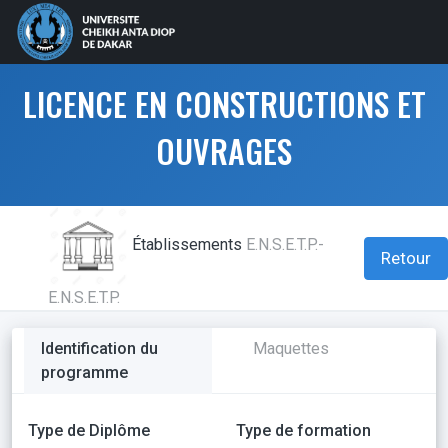
LICENCE EN CONSTRUCTIONS ET
OUVRAGES
Établissements
E.N.S.E.T.P.-
Retour
E.N.S.E.T.P.
Identification du
Maquettes
programme
Type de Diplôme
Type de formation