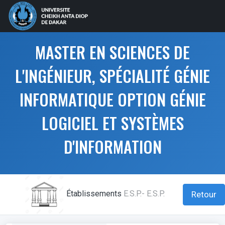
MASTER EN SCIENCES DE
L'INGÉNIEUR, SPÉCIALITÉ GÉNIE
INFORMATIQUE OPTION GÉNIE
LOGICIEL ET SYSTÈMES
D'INFORMATION
Établissements
E.S.P.- E.S.P.
Retour