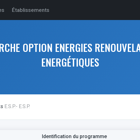
es
Établissements
RCHE OPTION ENERGIES RENOUVELA
ENERGÉTIQUES
ts
E.S.P.- E.S.P.
Identification du programme