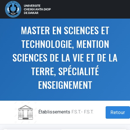
MASTER EN SCIENCES ET
TECHNOLOGIE, MENTION
SCIENCES DE LA VIE ET DE LA
TERRE, SPÉCIALITÉ
ENSEIGNEMENT
Établissements
F.S.T.- F.S.T.
Retour