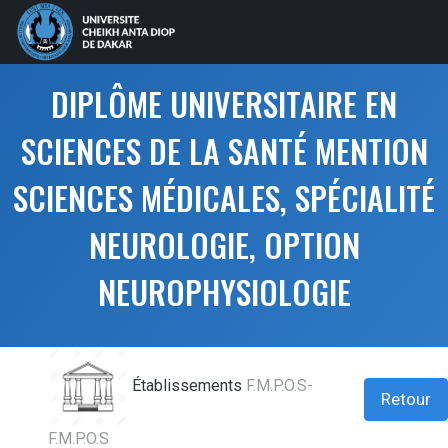
DIPLÔME UNIVERSITAIRE EN
SCIENCES DE LA SANTÉ MENTION
SCIENCES MÉDICALES, SPÉCIALITÉ
NEUROLOGIE, OPTION
NEUROPHYSIOLOGIE
Établissements
F.M.P.O.S-
Retour
F.M.P.O.S