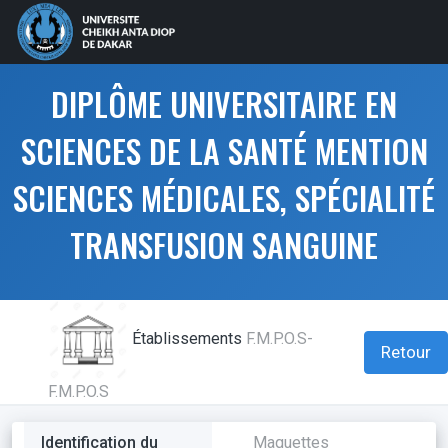
DIPLÔME UNIVERSITAIRE EN
SCIENCES DE LA SANTÉ MENTION
SCIENCES MÉDICALES, SPÉCIALITÉ
TRANSFUSION SANGUINE
Établissements
F.M.P.O.S-
Retour
F.M.P.O.S
Identification du
Maquettes