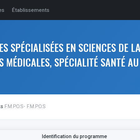
es
Établissements
ES SPÉCIALISÉES EN SCIENCES DE L
S MÉDICALES, SPÉCIALITÉ SANTÉ AU
ts
F.M.P.O.S- F.M.P.O.S
Identification du programme