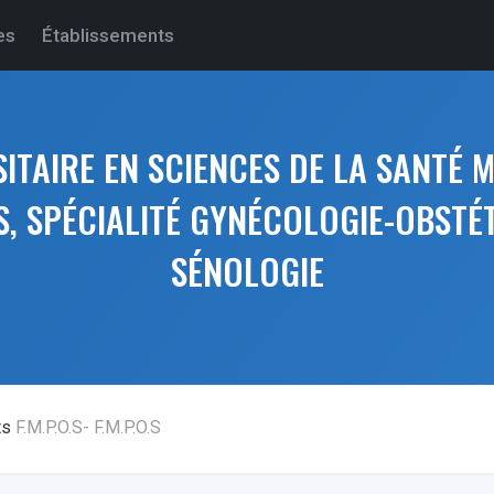
es
Établissements
ITAIRE EN SCIENCES DE LA SANTÉ 
, SPÉCIALITÉ GYNÉCOLOGIE-OBSTÉ
SÉNOLOGIE
ts
F.M.P.O.S- F.M.P.O.S